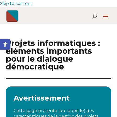
Skip to content
Ouvrir la barre d’outils
Projets informatiques :
éléments importants
pour le dialogue
démocratique
Avertissement
Cette page présente (ou rappelle) des
caractéristiques de la gestion des projets