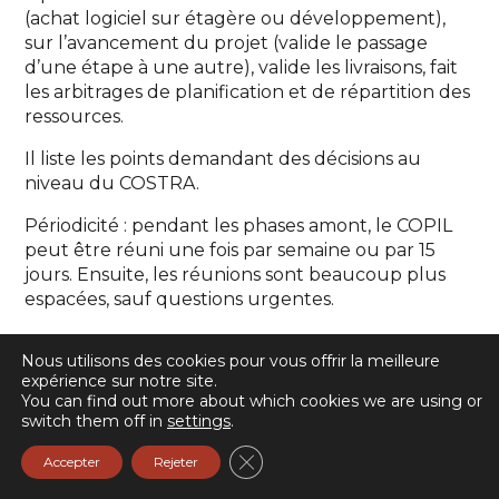
(achat logiciel sur étagère ou développement),
sur l’avancement du projet (valide le passage
d’une étape à une autre), valide les livraisons, fait
les arbitrages de planification et de répartition des
ressources.
Il liste les points demandant des décisions au
niveau du COSTRA.
Périodicité : pendant les phases amont, le COPIL
peut être réuni une fois par semaine ou par 15
jours. Ensuite, les réunions sont beaucoup plus
espacées, sauf questions urgentes.
Comité de projet (COPRO, comité de
Nous utilisons des cookies pour vous offrir la meilleure
suivi)
expérience sur notre site.
You can find out more about which cookies we are using or
switch them off in
settings
.
Traite des questions opérationnelles (du suivi
opérationnel) au sens large.
Fermer la bannière des cookie
Accepter
Rejeter
Il comprend le MOA et/ou l’assistance à MOA, le
chef de projet technique, éventuellement des