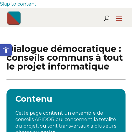
Skip to content
Ouvrir la barre d’outils
Dialogue démocratique :
conseils communs à tout
le projet informatique
Contenu
Cette page contient un ensemble de
conseils APIDOR qui concernent la totalité
du projet, ou sont transversaux à plusieurs