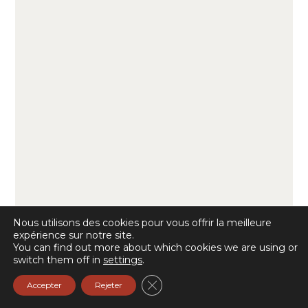
Nous utilisons des cookies pour vous offrir la meilleure
expérience sur notre site.
You can find out more about which cookies we are using or
switch them off in
settings
.
Fermer la bannière des cookie
Accepter
Rejeter